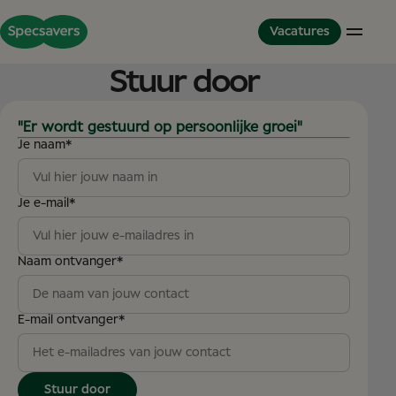
Vacatures
Stuur door
Winkels
De wereld van Specsavers
Partnerschapmodel
"Er wordt gestuurd op persoonlijke groei"
Je naam
*
Opticien
Cultuur en waarden
Partner in Development
Optometrist
Onze collega’s
Dit is Specsavers
Audicien
Onze trainings mogelijkheden
Je e-mail
*
Ervaringsverhalen
Winkelteam
Diversiteit inclusiviteit
Partnerschap
Great Place to Work
International Careers
Naam ontvanger
*
Studenten
Studenten
Het Graduate Optiek Programma
E-mail ontvanger
*
Service Kantoor
Service Kantoor
Stuur door