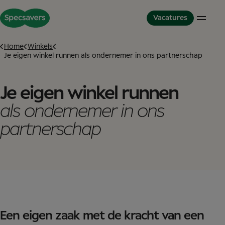
Vacatures
Home
Winkels
Je eigen winkel runnen als ondernemer in ons partnerschap
Winkels
De wereld van Specsavers
Partnerschapmodel
Opticien
Cultuur en waarden
Partner in Development
Je eigen winkel runnen
Optometrist
Onze collega’s
Dit is Specsavers
als ondernemer in ons
Audicien
Onze trainings mogelijkheden
Ervaringsverhalen
Winkelteam
Diversiteit inclusiviteit
partnerschap
Partnerschap
Great Place to Work
International Careers
Studenten
Studenten
Het Graduate Optiek Programma
Service Kantoor
Service Kantoor
Een eigen zaak met de kracht van een