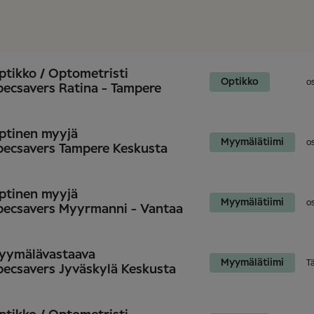
ptikko / Optometristi
Optikko
o
pecsavers Ratina - Tampere
ptinen myyjä
Myymälätiimi
o
pecsavers Tampere Keskusta
ptinen myyjä
Myymälätiimi
o
pecsavers Myyrmanni - Vantaa
yymälävastaava
Myymälätiimi
T
pecsavers Jyväskylä Keskusta