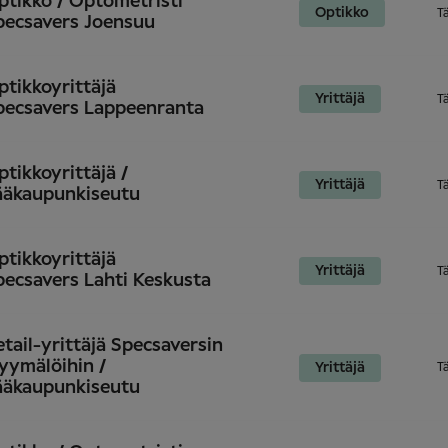
ptikko / Optometristi
Optikko
T
pecsavers Joensuu
ptikkoyrittäjä
Yrittäjä
T
pecsavers Lappeenranta
ptikkoyrittäjä /
Yrittäjä
T
ääkaupunkiseutu
ptikkoyrittäjä
Yrittäjä
T
pecsavers Lahti Keskusta
etail-yrittäjä Specsaversin
yymälöihin /
Yrittäjä
T
ääkaupunkiseutu