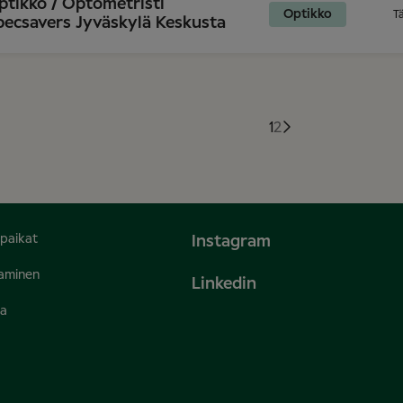
ptikko / Optometristi
Optikko
T
pecsavers Jyväskylä Keskusta
1
2
öpaikat
Instagram
aaminen
Linkedin
va