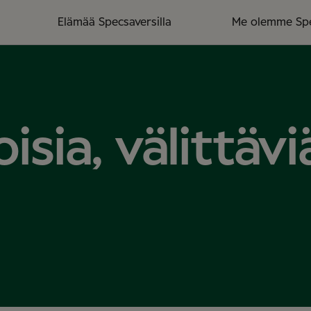
Elämää Specsaversilla
Me olemme Sp
sia, välittävi