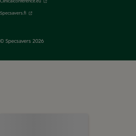
Clinicalconference.eu
Specsavers.fi
© Specsavers
2026