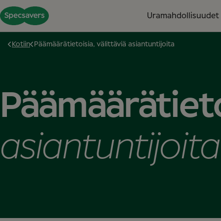
Uramahdollisuudet
Kotiin
Päämäärätietoisia, välittäviä asiantuntijoita
Päämäärätietoi
asiantuntijoita