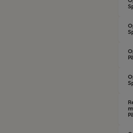
O
S
O
S
O
P
O
S
R
m
P