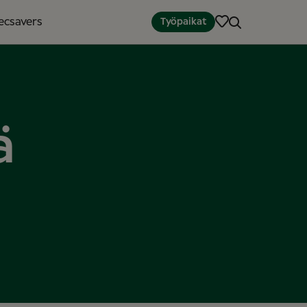
ecsavers
Työpaikat
ä