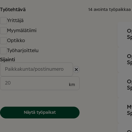
Työtehtävä
14 avointa työpaikkaa
Yrittäjä
Myymälätiimi
O
S
Optikko
Työharjoittelu
O
Sijainti
S
O
km
S
M
Näytä työpaikat
S