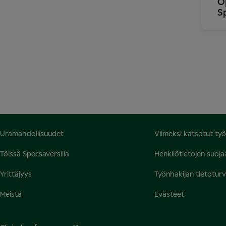
O
S
Uramahdollisuudet
Viimeksi katsotut ty
Töissä Specsaversilla
Henkilötietojen suoj
Yrittäjyys
Työnhakijan tietotur
Meistä
Evästeet