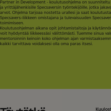
Partner in Development ‑ koulutusohjelma on suunniteltu 
ja yrittäjähenkisille Specsaversin työntekijöille, jotka jak
arvot. Ohjelma tarjoaa nostetta urallesi ja saat koulutusta
Specsavers-liikkeen omistajana ja tulevaisuuden Specsave
toimimiseen.
Koulutusohjelman aikana opit johtamistaitoja ja käytännö
voit hyödyntää liikkeessäsi välittömästi. Tuemme sinua v
mentoroinnin keinoin koko ohjelman ajan varmistaaksemme
kaikki tarvittava voidaksesi olla oma paras itsesi.
Kuulos