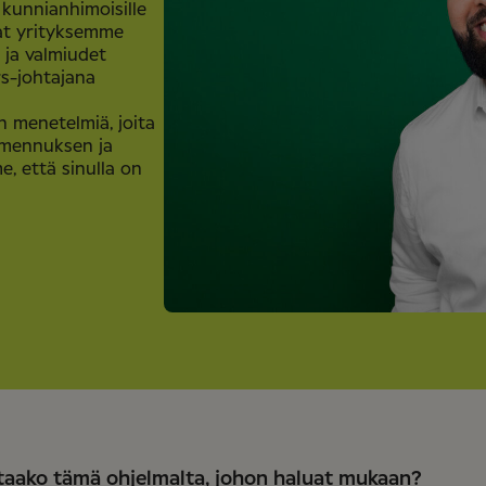
kunnianhimoisille
avat yrityksemme
 ja valmiudet
rs-johtajana
n menetelmiä, joita
almennuksen ja
, että sinulla on
taako tämä ohjelmalta, johon haluat mukaan?