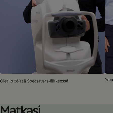
Ymm
Olet jo töissä Specsavers-liikkeessä
Matkasi