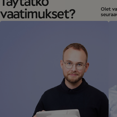
Täytätkö
Olet va
vaatimukset?
seuraa