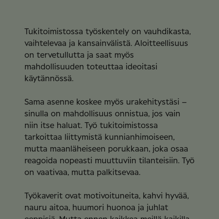
Tukitoimistossa työskentely on vauhdikasta,
vaihtelevaa ja kansainvälistä. Aloitteellisuus
on tervetullutta ja saat myös
mahdollisuuden toteuttaa ideoitasi
käytännössä.
Sama asenne koskee myös urakehitystäsi –
sinulla on mahdollisuus onnistua, jos vain
niin itse haluat. Työ tukitoimistossa
tarkoittaa liittymistä kunnianhimoiseen,
mutta maanläheiseen porukkaan, joka osaa
reagoida nopeasti muuttuviin tilanteisiin. Työ
on vaativaa, mutta palkitsevaa.
Työkaverit ovat motivoituneita, kahvi hyvää,
nauru aitoa, huumori huonoa ja juhlat