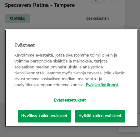
Specsavers Ratina - Tampere
Optikko
osa-aikainen
Optinen myyjä
Specsavers Tampere Keskusta
Evästeet
Myymälätiimi
osa-aikainen
Käytämme evästeitä, jotta sivustomme toimii oikein ja
voimme personoida sisältöä ja mainoksia, tarjota
sosiaalisen median ominaisuuksia ja analysoida
Optinen myyjä
tietoliikennettä. Jaamme myös tietoja tavasta, jolla käytät
Specsavers Myyrmanni -
sivustoamme sosiaalisen median, mainonta- ja
Vantaa
analytiikkakumppaneidemme kanssa.
Evästekäytännöt
Myymälätiimi
osa-aikainen
Evästeasetukset
Löydä seuraava tehtäväsi
Hyväksy kaikki evästeet
Hylkää kaikki evästeet