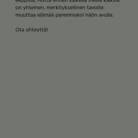
eeppisiä. Mutta ennen kaikkea meillä kaikilla
on yhteinen, merkityksellinen tavoite:
muuttaa elämää paremmaksi näön avulla.
Ota yhteyttä!