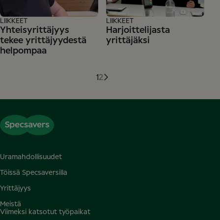
LIIKKEET
LIIKKEET
Yhteisyrittäjyys
Harjoittelijasta
tekee yrittäjyydestä
yrittäjäksi
helpompaa
1
2
Uramahdollisuudet
Töissä Specsaversilla
Yrittäjyys
Meistä
Viimeksi katsotut työpaikat