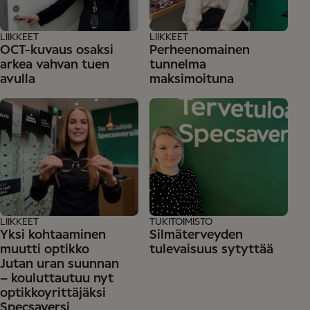
LIIKKEET
LIIKKEET
OCT-kuvaus osaksi
Perheenomainen
arkea vahvan tuen
tunnelma
avulla
maksimoituna
LIIKKEET
TUKITOIMISTO
Yksi kohtaaminen
Silmäterveyden
muutti optikko
tulevaisuus sytyttää
Jutan uran suunnan
– kouluttautuu nyt
optikkoyrittäjäksi
Specsaversi