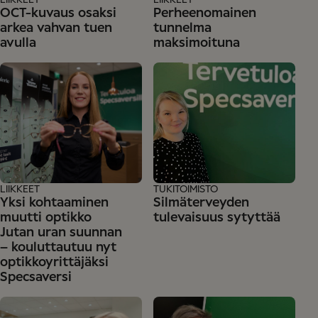
LIIKKEET
LIIKKEET
OCT-kuvaus osaksi
Perheenomainen
arkea vahvan tuen
tunnelma
avulla
maksimoituna
LIIKKEET
TUKITOIMISTO
Yksi kohtaaminen
Silmäterveyden
muutti optikko
tulevaisuus sytyttää
Jutan uran suunnan
– kouluttautuu nyt
optikkoyrittäjäksi
Specsaversi