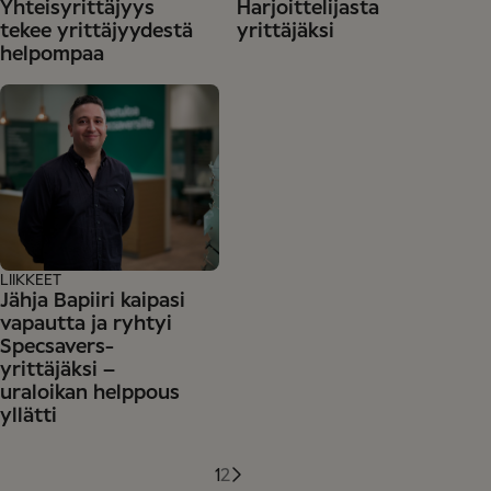
Yhteisyrittäjyys
Harjoittelijasta
tekee yrittäjyydestä
yrittäjäksi
helpompaa
LIIKKEET
Jähja Bapiiri kaipasi
vapautta ja ryhtyi
Specsavers-
yrittäjäksi –
uraloikan helppous
yllätti
1
2