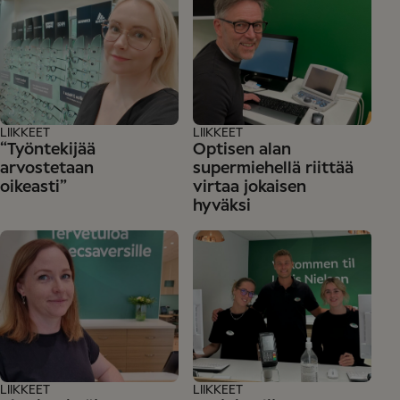
LIIKKEET
LIIKKEET
“Työntekijää
Optisen alan
arvostetaan
supermiehellä riittää
oikeasti”
virtaa jokaisen
hyväksi
LIIKKEET
LIIKKEET