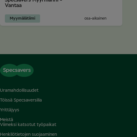
Specsavers Myyrmanni -
Vantaa
Myymälätiimi
osa-aikainen
Uramahdollisuudet
Töissä Specsaversilla
Yrittäjyys
Meistä
Viimeksi katsotut työpaikat
Henkilötietojen suojaaminen