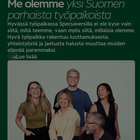
Me olemme
yksi
Suomen
Tutustu mahdollisuuteen
parhaista työpaikoista
Hyvässä työpaikassa Specsaversilla ei ole kyse vain
siitä, mitä teemme, vaan myös siitä, millaisia olemme.
Hyvä työpaikka rakentuu luottamuksesta,
yhteistyöstä ja jaetusta halusta muuttaa muiden
elämää paremmaksi.
Lue lisää