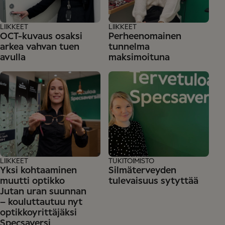
LIIKKEET
LIIKKEET
OCT-kuvaus osaksi
Perheenomainen
arkea vahvan tuen
tunnelma
avulla
maksimoituna
LIIKKEET
TUKITOIMISTO
Yksi kohtaaminen
Silmäterveyden
muutti optikko
tulevaisuus sytyttää
Jutan uran suunnan
– kouluttautuu nyt
optikkoyrittäjäksi
Specsaversi