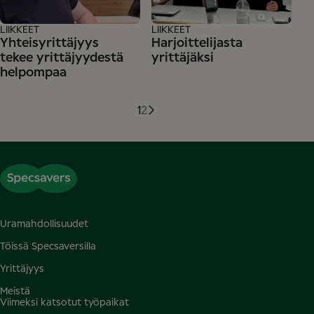
LIIKKEET
LIIKKEET
Yhteisyrittäjyys
Harjoittelijasta
tekee yrittäjyydestä
yrittäjäksi
helpompaa
1
2
Uramahdollisuudet
Töissä Specsaversilla
Yrittäjyys
Meistä
Viimeksi katsotut työpaikat