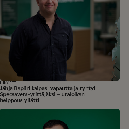
LIIKKEET
Jähja Bapiiri kaipasi vapautta ja ryhtyi
Specsavers-yrittäjäksi – uraloikan
helppous yllätti