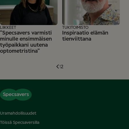
LIIKKEET
TUKITOIMISTO
“Specsavers varmisti
Inspiraatio elämän
minulle ensimmäisen
tienviittana
työpaikkani uutena
optometristina”
1
2
Uramahdollisuudet
Töissä Specsaversilla