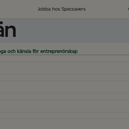
Jobba hos Specsavers
än
öga och känsla för entreprenörskap