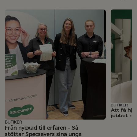
BUTIKER
Att få hj
jobbet rol
BUTIKER
Från nyexad till erfaren - Så
stöttar Specsavers sina unga