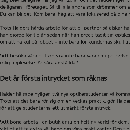
"Jag blev delägare när jag var 26 år och det rådde ingen 
delägaren i företaget. Så till alla andra som drömmer om att
Du kan bli det! Kom bara ihåg att vara fokuserad på dina m
Trots Haiders hårda arbete för att bli partner så älskar h
han gjorde för tio år sedan när han precis tagit sin optik
om att ha kul på jobbet – inte bara för kundernas skull ut
"Att besöka våra butiker ska inte bara vara en upplevelse
rolig upplevelse för våra anställda."
Det är första intrycket som räknas
Haider hälsade nyligen två nya optikerstudenter välkomna 
Trots att det bara rör sig om en veckas praktik, gör Haid
för att ge studenterna ett utmärkt första intryck.
"Att börja arbeta i en butik är ju en helt ny värld för dem,
viktigt att ta extra väl hand om våra praktikanter. Den tid