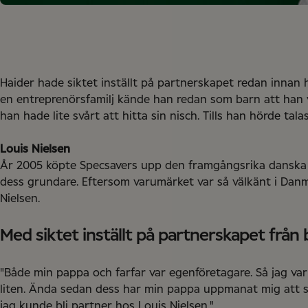
Haider hade siktet inställt på partnerskapet redan innan
en entreprenörsfamilj kände han redan som barn att han vi
han hade lite svårt att hitta sin nisch. Tills han hörde ta
Louis Nielsen
År 2005 köpte Specsavers upp den framgångsrika danska o
dess grundare. Eftersom varumärket var så välkänt i Dan
Nielsen.
Med siktet inställt på partnerskapet från 
"Både min pappa och farfar var egenföretagare. Så jag var 
liten. Ända sedan dess har min pappa uppmanat mig att sta
jag kunde bli partner hos Louis Nielsen."