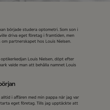
 han började studera optometri. Som son i
lle driva eget företag i framtiden, men
las om partnerskapet hos Louis Nielsen.
ptikerkedjan Louis Nielsen, döpt efter
mark valde man att behålla namnet Louis
början
alltid i affären med min pappa när jag var
rta eget företag. Tills jag upptäckte att