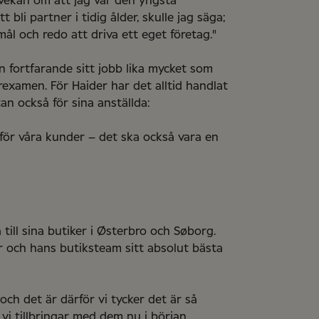
tvekan om att jag var den yngsta
 bli partner i tidig ålder, skulle jag säga;
ål och redo att driva ett eget företag."
an fortfarande sitt jobb lika mycket som
erexamen. För Haider har det alltid handlat
an också för sina anställda:
 för våra kunder – det ska också vara en
till sina butiker i Østerbro och Søborg.
er och hans butiksteam sitt absolut bästa
 och det är därför vi tycker det är så
 vi tillbringar med dem nu i början