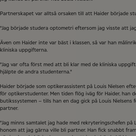
Partnerskapet var alltså orsaken till att Haider började s
"Jag började studera optometri eftersom jag visste att jag
Även om Haider inte var bäst i klassen, så var han målinri
kliniska uppgifterna.
"Jag var ofta först med att bli klar med de kliniska uppgif
hjälpte de andra studenterna."
Haider började som optikerassistent på Louis Nielsen efte
för optikerstudenter. Men tiden flög iväg för Haider, han d
butikssystemen – tills han en dag gick på Louis Nielsens
partner.
"Jag minns samtalet jag hade med rekryteringschefen på Lou
honom att jag gärna ville bli partner. Han fick snabbt fr