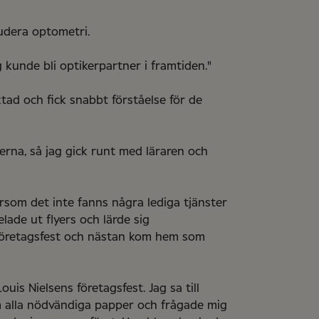
tudera optometri.
 kunde bli optikerpartner i framtiden."
ktad och fick snabbt förståelse för de
terna, så jag gick runt med läraren och
rsom det inte fanns några lediga tjänster
elade ut flyers och lärde sig
 företagsfest och nästan kom hem som
is Nielsens företagsfest. Jag sa till
am alla nödvändiga papper och frågade mig