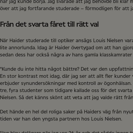
när jag kunde börja. Jag svarade att jag behövde bli kla
över att jag fortfarande studerade – förmodligen för att 
Från det svarta fåret till rätt val
När Haider studerade till optiker ansågs Louis Nielsen var
lite annorlunda. Idag är Haider övertygad om att han gjord
sedan dess har också några av hans gamla klasskamrater b
"Kunde du inte hitta något bättre? Det var den uppfattni
En stor kontrast mot idag, där jag ser att allt fler kunder v
erbjuder synundersökningar med kontroll av ögonhälsan. 
tre, fyra studenter som tidigare kallade oss för det svart
Nielsen. Så det känns skönt att veta att jag valde rätt från
Det hände en hel del roliga saker på Haiders väg från nyut
tiden var han den yngsta partnern hos Louis Nielsen.