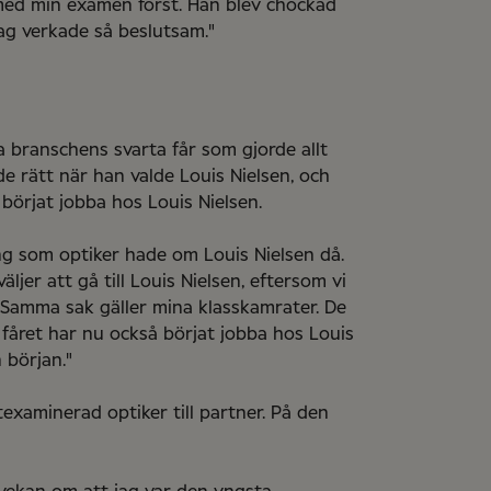
r med min examen först. Han blev chockad
jag verkade så beslutsam."
a branschens svarta får som gjorde allt
e rätt när han valde Louis Nielsen, och
örjat jobba hos Louis Nielsen.
ng som optiker hade om Louis Nielsen då.
äljer att gå till Louis Nielsen, eftersom vi
Samma sak gäller mina klasskamrater. De
a fåret har nu också börjat jobba hos Louis
 början."
examinerad optiker till partner. På den