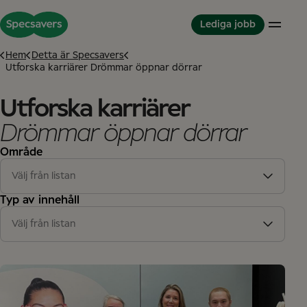
Lediga jobb
Hem
Detta är Specsavers
Utforska karriärer Drömmar öppnar dörrar
Karriärmöjligheter
Jobba hos Specsavers
Partnerskapsmodellen
Utforska karriärer
Optiker
Våra värderingar
Partner in Development
Drömmar öppnar dörrar
Konsultoptiker
Dina nya kollegor
Detta är Specsavers
Butiksteam
Dina utvecklingsmöjligheter
Område
Karriärberättelser
Partnerskap
Mångfald och inkludering
En historia
Välj från listan
Klinisk assistent
Great Place to Work
Butiker
(12)
Internationella karriärer
Typ av innehåll
Great Place to Work
(1)
Students
Support kontor
(1)
Välj från listan
Student
Artikel
(14)
Graduate-program
Studentkurs
Supportkontor
Supportkontor