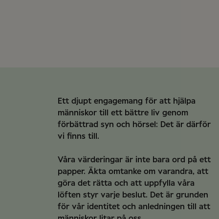
Ett djupt engagemang för att hjälpa
människor till ett bättre liv genom
förbättrad syn och hörsel: Det är därför
vi finns till.
Våra värderingar är inte bara ord på ett
papper. Äkta omtanke om varandra, att
göra det rätta och att uppfylla våra
löften styr varje beslut. Det är grunden
för vår identitet och anledningen till att
människor litar på oss.