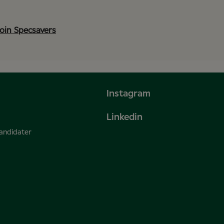
Join Specsavers
Instagram
Linkedin
kandidater