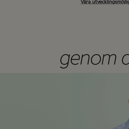
Våra utvecklingsmöjli
genom at