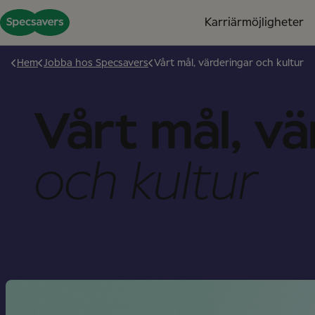
Karriärmöjligheter
Hem
Jobba hos Specsavers
Vårt mål, värderingar och kultur
Vårt mål, v
och kultur