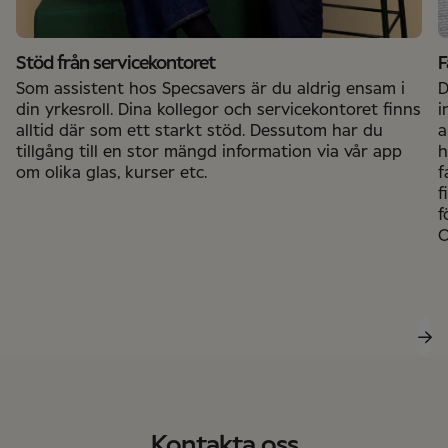
Stöd från servicekontoret
F
Som assistent hos Specsavers är du aldrig ensam i
D
din yrkesroll. Dina kollegor och servicekontoret finns
i
alltid där som ett starkt stöd. Dessutom har du
a
tillgång till en stor mängd information via vår app
h
om olika glas, kurser etc.
f
f
f
O
Kontakta oss