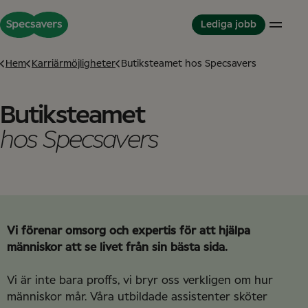
Lediga jobb
Hem
Karriärmöjligheter
Butiksteamet hos Specsavers
Karriärmöjligheter
Jobba hos Specsavers
Partnerskapsmodellen
Butiksteamet
Optiker
Våra värderingar
Partner in Development
hos Specsavers
Konsultoptiker
Dina nya kollegor
Detta är Specsavers
Butiksteam
Dina utvecklingsmöjligheter
Karriärberättelser
Partnerskap
Mångfald och inkludering
En historia
Klinisk assistent
Great Place to Work
Internationella karriärer
Students
Vi förenar omsorg och expertis för att hjälpa
Student
Graduate-program
människor att se livet från sin bästa sida.
Studentkurs
Supportkontor
Vi är inte bara proffs, vi bryr oss verkligen om hur
människor mår. Våra utbildade assistenter sköter
Supportkontor