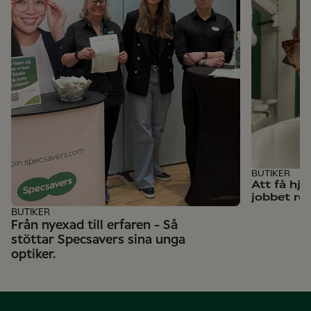
BUTIKER
Att få hj
jobbet rol
BUTIKER
Från nyexad till erfaren - Så
stöttar Specsavers sina unga
optiker.