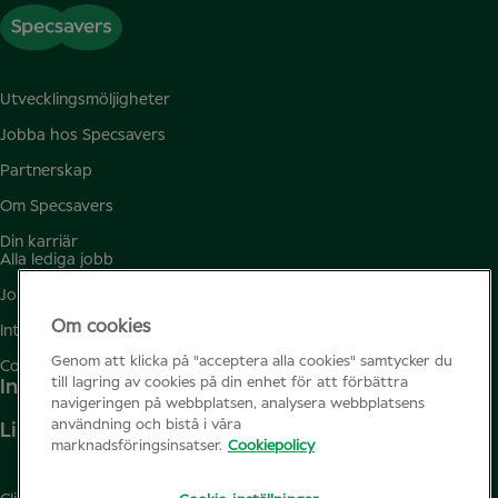
Utvecklingsmöljigheter
Jobba hos Specsavers
Partnerskap
Om Specsavers
Din karriär
Alla lediga jobb
Jobbfavoriter
Om cookies
Integritetspolicy för kandidater
Genom att klicka på "acceptera alla cookies" samtycker du
Cookiepolicy
till lagring av cookies på din enhet för att förbättra
Instagram
navigeringen på webbplatsen, analysera webbplatsens
användning och bistå i våra
Linkedin
marknadsföringsinsatser.
Cookiepolicy