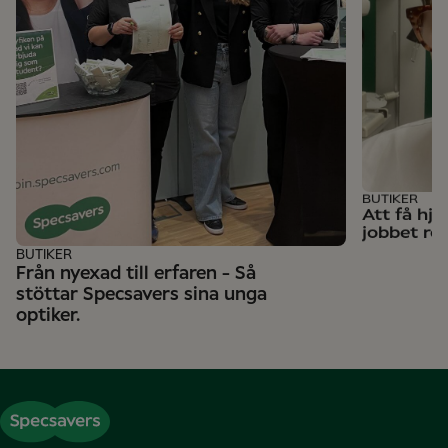
BUTIKER
Att få hj
jobbet rol
BUTIKER
Från nyexad till erfaren - Så
stöttar Specsavers sina unga
optiker.