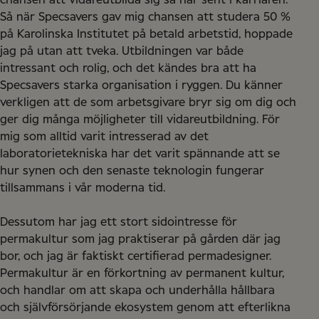
chansen att vidareutbilda sig så här sent i karriären.
Så när Specsavers gav mig chansen att studera 50 %
på Karolinska Institutet på betald arbetstid, hoppade
jag på utan att tveka. Utbildningen var både
intressant och rolig, och det kändes bra att ha
Specsavers starka organisation i ryggen. Du känner
verkligen att de som arbetsgivare bryr sig om dig och
ger dig många möjligheter till vidareutbildning. För
mig som alltid varit intresserad av det
laboratorietekniska har det varit spännande att se
hur synen och den senaste teknologin fungerar
tillsammans i vår moderna tid.
Dessutom har jag ett stort sidointresse för
permakultur som jag praktiserar på gården där jag
bor, och jag är faktiskt certifierad permadesigner.
Permakultur är en förkortning av permanent kultur,
och handlar om att skapa och underhålla hållbara
och självförsörjande ekosystem genom att efterlikna