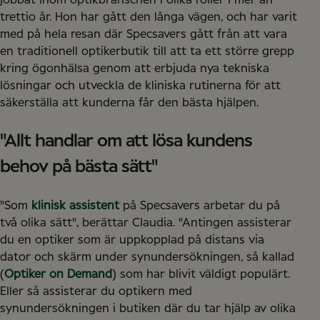
jobbat inom optikbranschen i olika roller i mer än
trettio år. Hon har gått den långa vägen, och har varit
med på hela resan där Specsavers gått från att vara
en traditionell optikerbutik till att ta ett större grepp
kring ögonhälsa genom att erbjuda nya tekniska
lösningar och utveckla de kliniska rutinerna för att
säkerställa att kunderna får den bästa hjälpen.
"Allt handlar om att lösa kundens
behov på bästa sätt"
"Som
klinisk assistent
på Specsavers arbetar du på
två olika sätt", berättar Claudia. "Antingen assisterar
du en optiker som är uppkopplad på distans via
dator och skärm under synundersökningen, så kallad
(
Optiker on Demand
) som har blivit väldigt populärt.
Eller så assisterar du optikern med
synundersökningen i butiken där du tar hjälp av olika