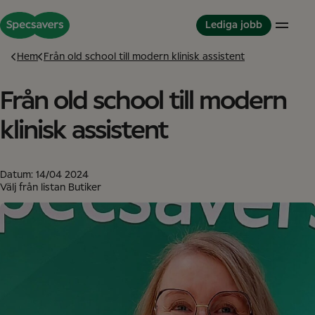
Lediga jobb
Hem
Från old school till modern klinisk assistent
Från old school till modern
Karriärmöjligheter
Jobba hos Specsavers
Partnerskapsmodellen
Optiker
Våra värderingar
Partner in Development
klinisk assistent
Konsultoptiker
Dina nya kollegor
Detta är Specsavers
Butiksteam
Dina utvecklingsmöjligheter
Karriärberättelser
Partnerskap
Mångfald och inkludering
Datum:
14/04 2024
En historia
Klinisk assistent
Great Place to Work
Välj från listan Butiker
Internationella karriärer
Students
Student
Graduate-program
Studentkurs
Supportkontor
Supportkontor