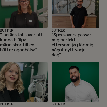
BUTIKER
BUTIKER
”Jag är stolt över att
”Specsavers passar
kunna hjälpa
mig perfekt
människor till en
eftersom jag lär mig
bättre ögonhälsa”
något nytt varje
dag”
BUTIKER
BUTIKER