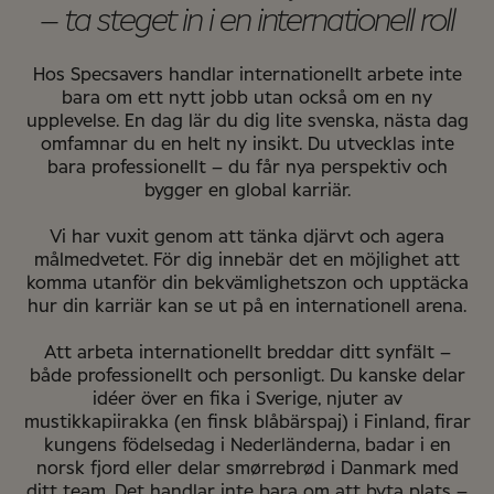
– ta steget in i en internationell roll
Hos Specsavers handlar internationellt arbete inte
bara om ett nytt jobb utan också om en ny
upplevelse. En dag lär du dig lite svenska, nästa dag
omfamnar du en helt ny insikt. Du utvecklas inte
bara professionellt – du får nya perspektiv och
bygger en global karriär.
Vi har vuxit genom att tänka djärvt och agera
målmedvetet. För dig innebär det en möjlighet att
komma utanför din bekvämlighetszon och upptäcka
hur din karriär kan se ut på en internationell arena.
Att arbeta internationellt breddar ditt synfält –
både professionellt och personligt. Du kanske delar
idéer över en fika i Sverige, njuter av
mustikkapiirakka (en finsk blåbärspaj) i Finland, firar
kungens födelsedag i Nederländerna, badar i en
norsk fjord eller delar smørrebrød i Danmark med
ditt team. Det handlar inte bara om att byta plats –