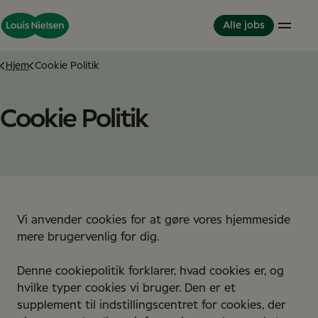
Alle jobs
Hjem
Cookie Politik
Butikker
Livet hos Louis Nielsen
Partnerskabsmodellen
Cookie Politik
Optometrist
Vores værdier
Partner in Deveopment
Rådgiver
Dine kollegaer
Om os
Partnerskab - indehaver
Dine udviklingsmuligheder
Vores historie
International karriere
Diversitet og inklusion
Historier fra Louis Nielsen
Studerende
Great Place to Work
Studerende & praktik
Vi anvender cookies for at gøre vores hjemmeside
Salgselev
mere brugervenlig for dig.
Studiekurser
Support kontor
Denne cookiepolitik forklarer, hvad cookies er, og
Supportkontor
hvilke typer cookies vi bruger. Den er et
supplement til indstillingscentret for cookies, der