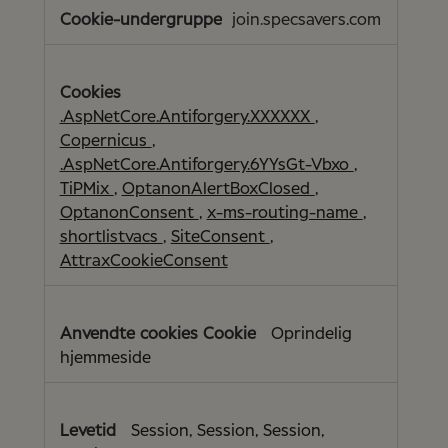
join.specsavers.com
.AspNetCore.Antiforgery.XXXXXX
,
Copernicus
,
.AspNetCore.Antiforgery.6YYsGt-Vbxo
,
TiPMix
,
OptanonAlertBoxClosed
,
OptanonConsent
,
x-ms-routing-name
,
shortlistvacs
,
SiteConsent
,
AttraxCookieConsent
Oprindelig
hjemmeside
Session, Session, Session,