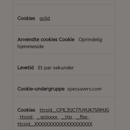
gclid
Oprindelig
hjemmeside
Et par sekunder
specsavers.com
ttcsid_CP1L31JC77U9UK75RMJG
,
ttcsid
,
_gclxxxx
,
_ttp
,
_fbp
,
ttcsid_XXXXXXXXXXXXXXXXXXXX