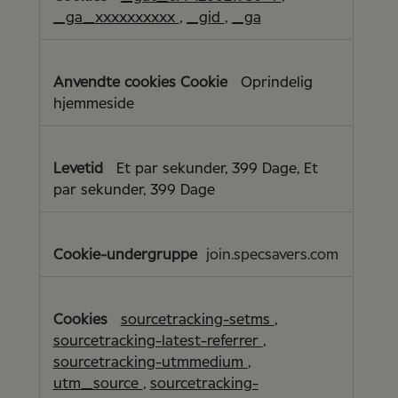
_ga_xxxxxxxxxx
,
_gid
,
_ga
Oprindelig
hjemmeside
Et par sekunder, 399 Dage, Et
par sekunder, 399 Dage
join.specsavers.com
sourcetracking-setms
,
sourcetracking-latest-referrer
,
sourcetracking-utmmedium
,
utm_source
,
sourcetracking-