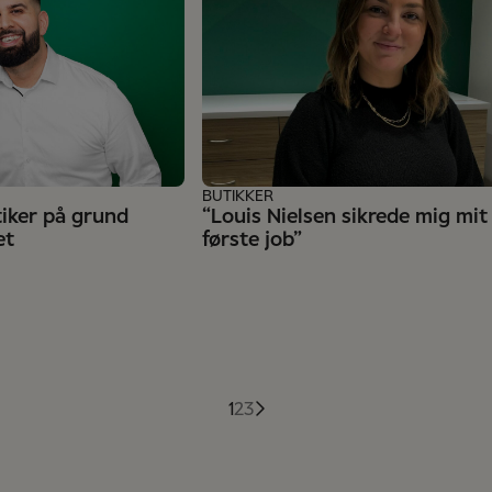
BUTIKKER
tiker på grund
“Louis Nielsen sikrede mig mit
et
første job”
1
2
3