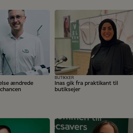
BUTIKKER
else ændrede
Inas gik fra praktikant til
g chancen
butiksejer