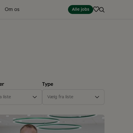
Om os
Alle jobs
er
Type
er
(18)
Artikel
(21)
 liste
Vælg fra liste
(1)
rtkontor
(2)