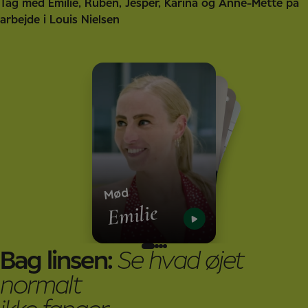
Tag med Emilie, Ruben, Jesper, Karina og Anne-Mette på
arbejde i Louis Nielsen
Mød
K
a
r
in
a
g
A
n
n
e-
e
tte
o
Mød
M
Mød
Ruben
Mød
Jesper
Emilie
Bag linsen:
Se hvad øjet
normalt