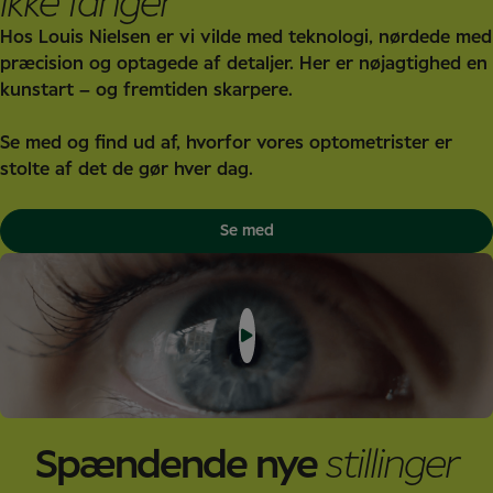
ikke fanger
Hos Louis Nielsen er vi vilde med teknologi, nørdede med
præcision og optagede af detaljer. Her er nøjagtighed en
kunstart – og fremtiden skarpere.
Se med og find ud af, hvorfor vores optometrister er
stolte af det de gør hver dag.
Se med
Spændende nye
stillinger