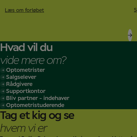
S
Læs om forløbet
Hvad vil du
vide mere om?
Optometrister
Salgselever
Rådgivere
Supportkontor
Bliv partner - indehaver
Optometristuderende
Tag et kig og se
hvem vi er