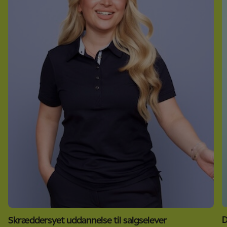
D
Skræddersyet uddannelse til salgselever