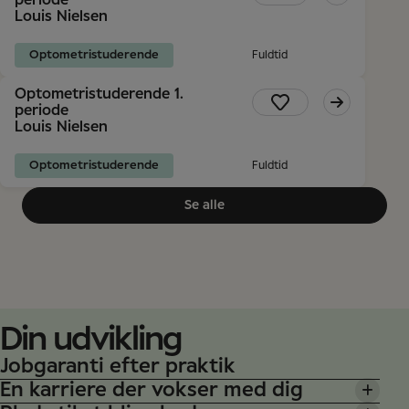
Studietur til England Sammen besøger vi vores
periode
Louis Nielsen
kontaktlinsedistributør i England, hvor du bliver
klogere på kontaktlinser og arbejdet med dem i
Optometristuderende
Find ledige praktikpladser
Fuldtid
hverdagen.
Optometristuderende 1.
periode
Find ledige praktikpladser
Louis Nielsen
Optometristuderende
Fuldtid
Se alle
Din udvikling
Jobgaranti efter praktik
En karriere der vokser med dig