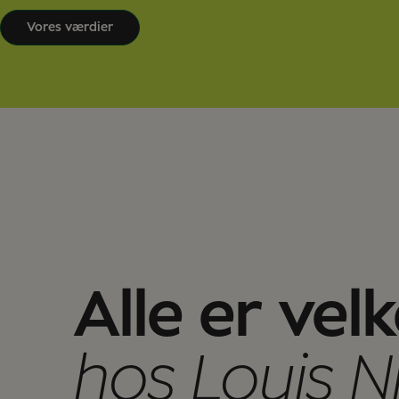
Vores værdier
Alle er ve
hos Louis N