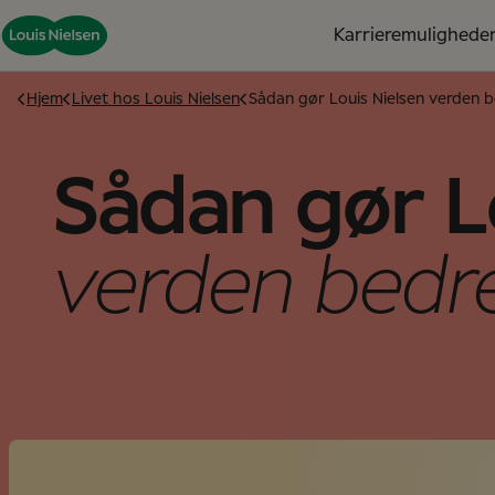
Karrieremulighede
Hjem
Livet hos Louis Nielsen
Sådan gør Louis Nielsen verden 
Sådan gør L
verden bedr