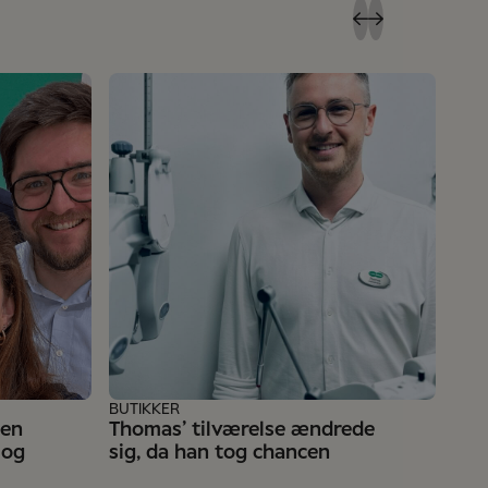
BUT
Inas
but
BUTIKKER
 en
Thomas’ tilværelse ændrede
 og
sig, da han tog chancen