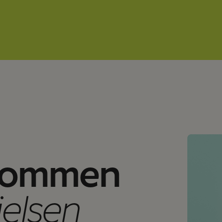
sig selv, føle sig værdsat og stolt af at væ
lkommen
ielsen