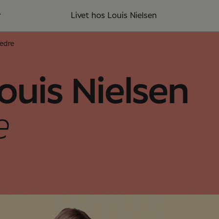
r
Livet hos Louis Nielsen
bedre
ouis Nielsen
e