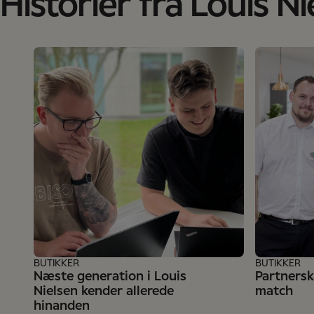
Historier fra Louis Ni
BUTIKKER
BUTIKKER
Næste generation i Louis
Partnersk
Nielsen kender allerede
match
hinanden