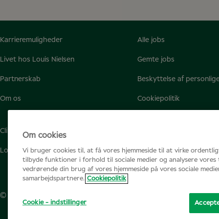
Karrieremuligheder
Alle jobs
Livet hos Louis Nielsen
Gemte jobs
Partnerskab
Beskyttelse af personlig
Om os
Cookiepolitik
Clinicalconference.eu
Om cookies
Louisnielsen.dk
Vi bruger cookies til, at få vores hjemmeside til at virke ordentli
tilbyde funktioner i forhold til sociale medier og analysere vores 
vedrørende din brug af vores hjemmeside på vores sociale medier
samarbejdspartnere.
Cookiepolitik
© Specsavers
2026
Cookie - indstillinger
Accepte