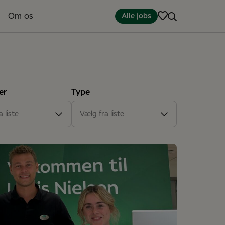
Om os
Alle jobs
er
Type
er
(18)
Artikel
(21)
 liste
Vælg fra liste
(1)
rtkontor
(2)