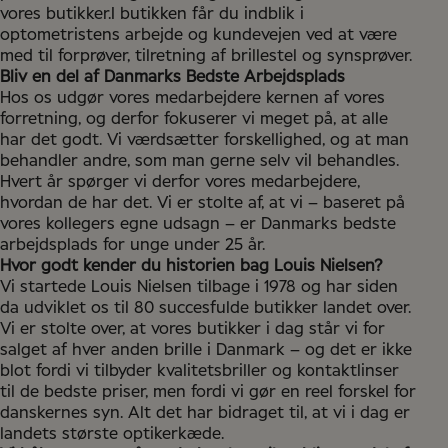
vores butikker.I butikken får du indblik i
optometristens arbejde og kundevejen ved at være
med til forprøver, tilretning af brillestel og synsprøver.
Bliv en del af Danmarks Bedste Arbejdsplads
Hos os udgør vores medarbejdere kernen af vores
forretning, og derfor fokuserer vi meget på, at alle
har det godt. Vi værdsætter forskellighed, og at man
behandler andre, som man gerne selv vil behandles.
Hvert år spørger vi derfor vores medarbejdere,
hvordan de har det. Vi er stolte af, at vi – baseret på
vores kollegers egne udsagn – er Danmarks bedste
arbejdsplads for unge under 25 år.
Hvor godt kender du historien bag Louis Nielsen?
Vi startede Louis Nielsen tilbage i 1978 og har siden
da udviklet os til 80 succesfulde butikker landet over.
Vi er stolte over, at vores butikker i dag står vi for
salget af hver anden brille i Danmark – og det er ikke
blot fordi vi tilbyder kvalitetsbriller og kontaktlinser
til de bedste priser, men fordi vi gør en reel forskel for
danskernes syn. Alt det har bidraget til, at vi i dag er
landets største optikerkæde.