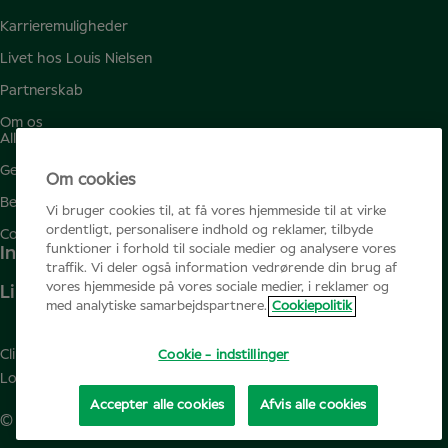
Karrieremuligheder
Livet hos Louis Nielsen
Partnerskab
Om os
Alle jobs
Gemte jobs
Om cookies
Beskyttelse af personlige oplysninger
Vi bruger cookies til, at få vores hjemmeside til at virke
ordentligt, personalisere indhold og reklamer, tilbyde
Cookiepolitik
funktioner i forhold til sociale medier og analysere vores
Instagram
traffik. Vi deler også information vedrørende din brug af
vores hjemmeside på vores sociale medier, i reklamer og
Linkedin
med analytiske samarbejdspartnere.
Cookiepolitik
Clinicalconference.eu
Cookie - indstillinger
Louisnielsen.dk
Accepter alle cookies
Afvis alle cookies
© Specsavers
2026