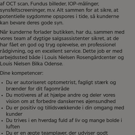
af OCT scan, Fundus billeder, IOP-målinger,
synsfeltscreeninger, m.v. Alt sammen for at sikre, at
potentielle sygdomme opspores i tide, så kunderne
kan bevare deres gode syn.
Når kunderne forlader butikken, har du, sammen med
vores team af dygtige salgsassistenter sikret, at de
har fået en god og tryg oplevelse, en professionel
rådgivning, og en excellent service. Dette job er med
arbejdssted både i Louis Nielsen Rosengårdcenter og
Louis Nielsen Bilka Odense.
Dine kompetencer:
Du er autoriseret optometrist, fagligt stærk og
brænder for dit fagområde
Du motiveres af at hjælpe andre og deler vores
vision om at forbedre danskernes øjensundhed
Du er positiv og tillidsvækkende i din omgang med
kunder
Du trives i en hverdag fuld af liv og mange bolde i
luften
Du er en ægte teamplayer, der udviser godt