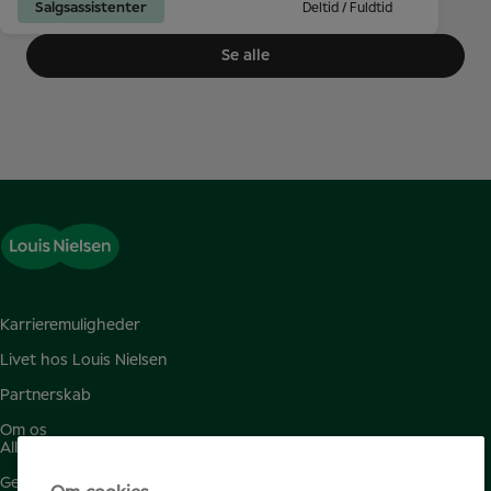
Salgsassistenter
Deltid / Fuldtid
Se alle
Karrieremuligheder
Livet hos Louis Nielsen
Partnerskab
Om os
Alle jobs
Gemte jobs