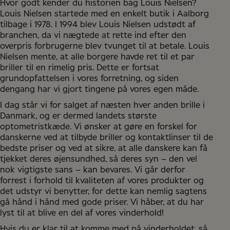
Hvor godt kender du historien bag Louis Nielsen?
Louis Nielsen startede med en enkelt butik i Aalborg
tilbage i 1978. I 1994 blev Louis Nielsen udstødt af
branchen, da vi nægtede at rette ind efter den
overpris forbrugerne blev tvunget til at betale. Louis
Nielsen mente, at alle borgere havde ret til et par
briller til en rimelig pris. Dette er fortsat
grundopfattelsen i vores forretning, og siden
dengang har vi gjort tingene på vores egen måde.
I dag står vi for salget af næsten hver anden brille i
Danmark, og er dermed landets største
optometristkæde. Vi ønsker at gøre en forskel for
danskerne ved at tilbyde briller og kontaktlinser til de
bedste priser og ved at sikre, at alle danskere kan få
tjekket deres øjensundhed, så deres syn – den vel
nok vigtigste sans – kan bevares. Vi går derfor
forrest i forhold til kvaliteten af vores produkter og
det udstyr vi benytter, for dette kan nemlig sagtens
gå hånd i hånd med gode priser. Vi håber, at du har
lyst til at blive en del af vores vinderhold!
Hvis du er klar til at komme med på vinderholdet, så