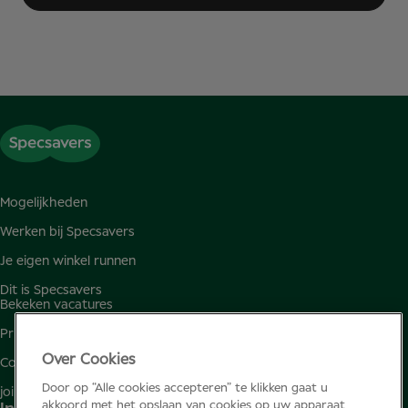
Mogelijkheden
Werken bij Specsavers
Je eigen winkel runnen
Dit is Specsavers
Bekeken vacatures
Privacybeleid
Over Cookies
Cookiebeleid
Door op “Alle cookies accepteren” te klikken gaat u
join.specsavers.com
akkoord met het opslaan van cookies op uw apparaat