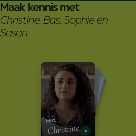
Maak kennis met
Christine, Bas, Sophie en
Sasan
Met
Met
Sasan
Met
Sophie
Met
Bas
Christine