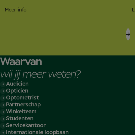
L
Meer info
Waarvan
wil jij meer weten?
Audicien
Opticien
Optometrist
Partnerschap
Winkelteam
Studenten
Servicekantoor
Internationale loopbaan