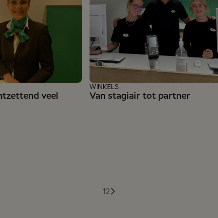
WINKELS
ntzettend veel
Van stagiair tot partner
1
2