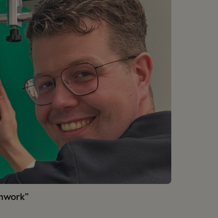
amwork”