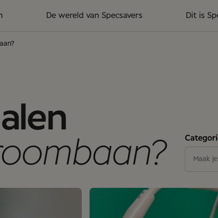
n
De wereld van Specsavers
Dit is S
baan?
halen
Categori
droombaan?
Algem
Maak je
Servic
Winkel