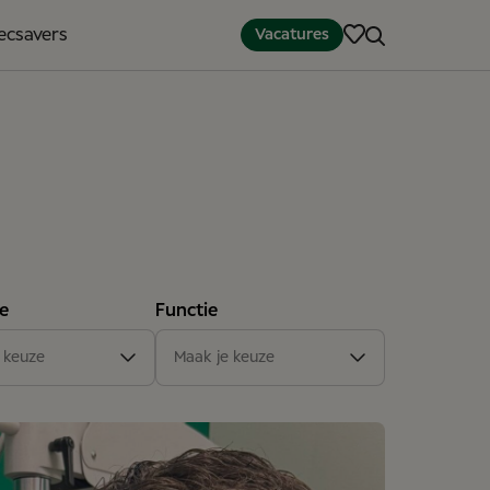
pecsavers
Vacatures
e
Functie
een
(2)
Artikel
(19)
 keuze
Maak je keuze
ekantoor
(3)
s
(14)