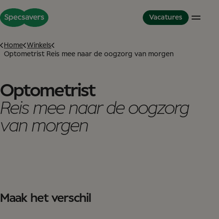
Vacatures
Home
Winkels
Optometrist Reis mee naar de oogzorg van morgen
Winkels
De wereld van Specsavers
Partnerschapmodel
Opticien
Cultuur en waarden
Partner in Development
Optometrist
Optometrist
Onze collega’s
Dit is Specsavers
Reis mee naar de oogzorg
Audicien
Onze trainings mogelijkheden
Ervaringsverhalen
Winkelteam
Diversiteit inclusiviteit
van morgen
Partnerschap
Great Place to Work
International Careers
Studenten
Studenten
Het Graduate Optiek Programma
Service Kantoor
Maak het verschil
Service Kantoor