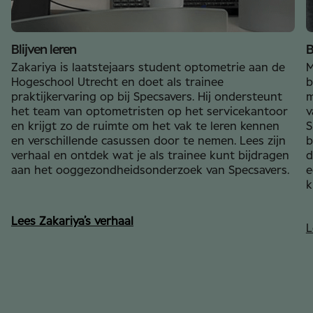
Blijven leren
B
Zakariya is laatstejaars student optometrie aan de
M
Hogeschool Utrecht en doet als trainee
b
praktijkervaring op bij Specsavers. Hij ondersteunt
m
het team van optometristen op het servicekantoor
v
en krijgt zo de ruimte om het vak te leren kennen
S
en verschillende casussen door te nemen. Lees zijn
b
verhaal en ontdek wat je als trainee kunt bijdragen
d
aan het ooggezondheidsonderzoek van Specsavers.
e
k
Lees Zakariya’s verhaal
L