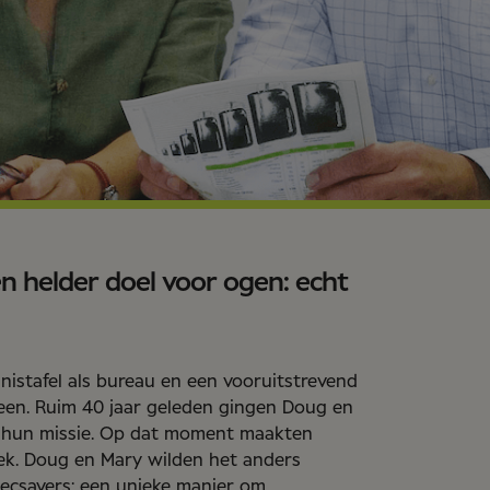
 helder doel voor ogen: echt
nistafel als bureau en een vooruitstrevend
een. Ruim 40 jaar geleden gingen Doug en
et hun missie. Op dat moment maakten
iek. Doug en Mary wilden het anders
ecsavers: een unieke manier om