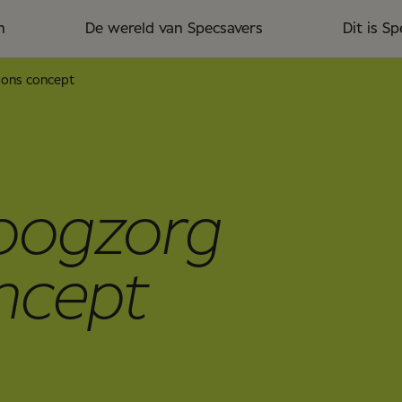
n
De wereld van Specsavers
Dit is S
 ons concept
 oogzorg
ncept