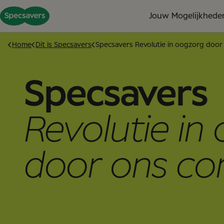
Jouw Mogelijkhede
Home
Dit is Specsavers
Specsavers Revolutie in oogzorg door
Specsavers
Revolutie in
door ons co