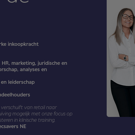
rke inkoopkracht
n
, HR, marketing, juridische en
torschap, analyses en
 en leiderschap
andeelhouders
verschuift van retail naar
ving mogelijk met onze focus op
ren in klinische training.
pecsavers NE