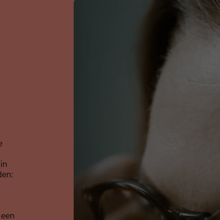
e
in
den:
 een