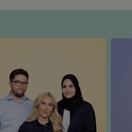
goed voor de klanten kunt zorgen.
video’s.
Winstgevende business: je deelt de ver
Specsavers, dus meestal verdien je je ini
paar jaar terug. En alle winst uit de win
Oog- en hoorzorg van morgen: als part
hoorzorg toegankelijk voor iedereen en
officieel erkende ’Great Place to Work’.