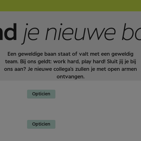
heeft. Zo bieden we altijd het beste oogo
Clinical Conference
, het grootste oog- e
hoorzorgspecialisten bijeen om kennis te 
Noord-Europa. Iedereen uit de branche ka
blijven groeien. Ons platform geeft je to
van onze kennis en verbeteren van vaard
laatste nieuws uit de branche en updates 
nd
je nieuwe b
niveau van ons vak omhoog.
In samenwerking met vooraanstaande opt
verzameling handboeken, case studies en di
speciaal ontwikkeld voor jou. Zo kun je 
toepassen in je werk.
Een geweldige baan staat of valt met een geweldig
team. Bij ons geldt: work hard, play hard! Sluit jij je bij
ons aan? Je nieuwe collega’s zullen je met open armen
ontvangen.
Opticien
Opticien