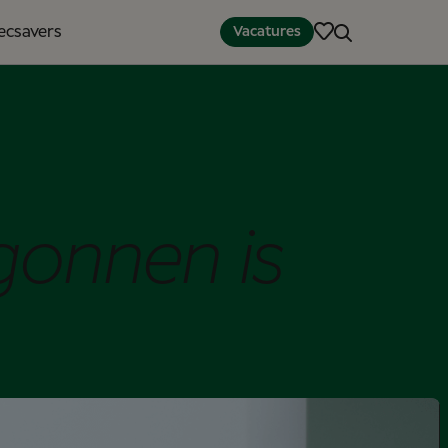
pecsavers
Vacatures
gonnen is