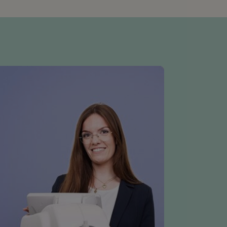
antwoordelijkheid met
tiële investering al in een
kel is voor jou.
ner maak je betere oog- en
 geniet je elke dag van onze