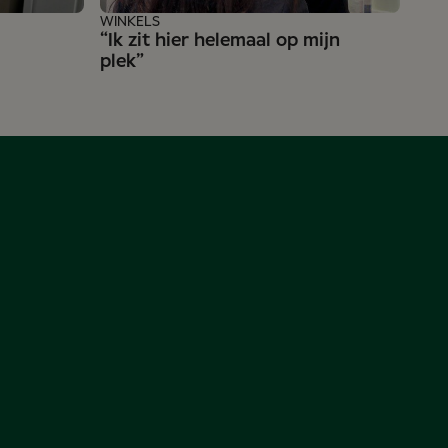
“Va
hoo
WINKELS
“Ik zit hier helemaal op mijn
log
plek”