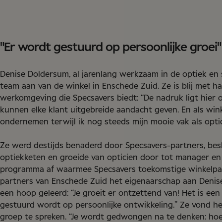
"Er wordt gestuurd op persoonlijke groei"
Denise Doldersum, al jarenlang werkzaam in de optiek en s
team aan van de winkel in Enschede Zuid. Ze is blij met ha
werkomgeving die Specsavers biedt: “De nadruk ligt hier o
kunnen elke klant uitgebreide aandacht geven. En als wink
ondernemen terwijl ik nog steeds mijn mooie vak als optic
Ze werd destijds benaderd door Specsavers-partners, bes
optiekketen en groeide van opticien door tot manager en 
programma af waarmee Specsavers toekomstige winkelpar
partners van Enschede Zuid het eigenaarschap aan Denise
een hoop geleerd: “Je groeit er ontzettend van! Het is ee
gestuurd wordt op persoonlijke ontwikkeling.” Ze vond h
groep te spreken. “Je wordt gedwongen na te denken: hoe 