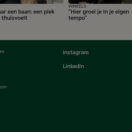
WINKELS
ar een baan: een plek
“Hier groei je in je eigen
e thuisvoelt
tempo”
res
Instagram
Linkedin
.com