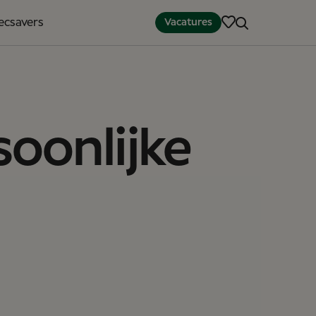
pecsavers
Vacatures
oonlijke