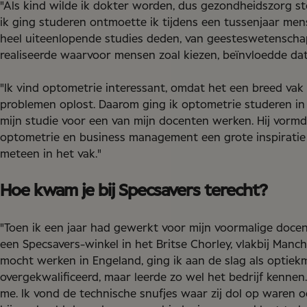
"Als kind wilde ik dokter worden, dus gezondheidszorg st
ik ging studeren ontmoette ik tijdens een tussenjaar me
heel uiteenlopende studies deden, van geesteswetensch
realiseerde waarvoor mensen zoal kiezen, beïnvloedde dat
"Ik vind optometrie interessant, omdat het een breed vak
problemen oplost. Daarom ging ik optometrie studeren in
mijn studie voor een van mijn docenten werken. Hij vormde
optometrie en business management een grote inspiratie 
meteen in het vak."
Hoe kwam je bij Specsavers terecht?
"Toen ik een jaar had gewerkt voor mijn voormalige docen
een Specsavers-winkel in het Britse Chorley, vlakbij Manch
mocht werken in Engeland, ging ik aan de slag als optiek
overgekwalificeerd, maar leerde zo wel het bedrijf kennen
me. Ik vond de technische snufjes waar zij dol op waren o