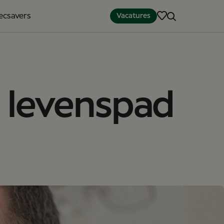
pecsavers
Vacatures
n levenspad