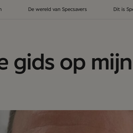
n
De wereld van Specsavers
Dit is S
de gids op mij