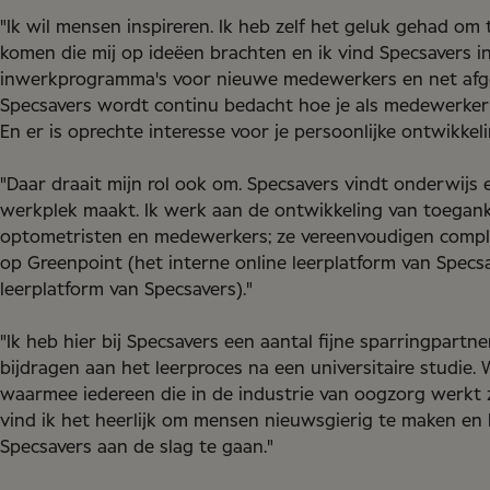
"Ik wil mensen inspireren. Ik heb zelf het geluk gehad om
komen die mij op ideëen brachten en ik vind Specsavers i
inwerkprogramma's voor nieuwe medewerkers en net afges
Specsavers wordt continu bedacht hoe je als medewerke
En er is oprechte interesse voor je persoonlijke ontwikkeli
"Daar draait mijn rol ook om. Specsavers vindt onderwijs er
werkplek maakt. Ik werk aan de ontwikkeling van toegankel
optometristen en medewerkers; ze vereenvoudigen comple
op Greenpoint (het interne online leerplatform van Specs
leerplatform van Specsavers)."
"Ik heb hier bij Specsavers een aantal fijne sparringpartner
bijdragen aan het leerproces na een universitaire studie.
waarmee iedereen die in de industrie van oogzorg werkt 
vind ik het heerlijk om mensen nieuwsgierig te maken en h
Specsavers aan de slag te gaan."