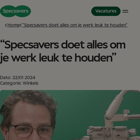
Vacatures
Home
“Specsavers doet alles om je werk leuk te houden”
“Specsavers doet alles om
Winkels
De wereld van Specsavers
Partnerschapmodel
Opticien
Cultuur en waarden
Partner in Development
je werk leuk te houden”
Optometrist
Onze collega’s
Dit is Specsavers
Audicien
Onze trainings mogelijkheden
Ervaringsverhalen
Winkelteam
Diversiteit inclusiviteit
Dato:
22/01 2024
Partnerschap
Great Place to Work
Categorie: Winkels
International Careers
Studenten
Studenten
Het Graduate Optiek Programma
Service Kantoor
Service Kantoor