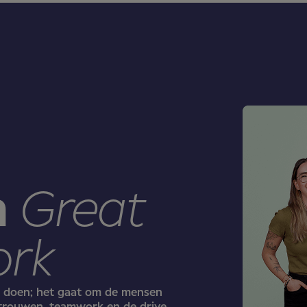
n
Great
ork
e doen; het gaat om de mensen