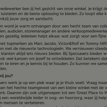
edewerker ben jij het gezicht van onze winkel. Je krijgt d
e luisteren en de beste oplossing te bieden. Zo loopt elke 
ankzij jouw zorg en aandacht.
én word je warm ontvangen door een hecht team van coll
ewerker
cien, audicien, storemanager en andere verkoopmedewerke
en gezellig. Iedereen helpt elkaar, wat zorgt voor een fijne
t topmerken als Marc Jacobs, Victor&Rolf en Tommy Hilfi
len met de nieuwste technologieën. We vernieuwen steeds
Heerenveen
 klanten altijd iets nieuws bieden. Bij Specsavers bieden w
ok veel kansen om jezelf te ontwikkelen. Dat betekent dat 
n te leren en je kennis bij te houden. Zo kunnen we sam
den.
ij jou?
vers werk je op een plek waar je je thuis voelt. Vraag maar
 van het hechte teamgevoel van een kleine winkel met de 
rk. Daarom zijn ook uitgeroepen tot een ‘Great Place to W
 een wereldwijde leider in oog- en hoorzorg, waar jij help
n mensen te verbeteren.