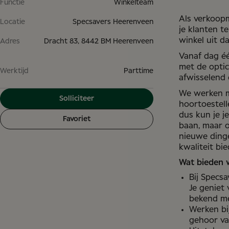
Functie
Winkelteam
Als verkoopm
Locatie
Specsavers Heerenveen
je klanten t
winkel uit d
Adres
Dracht 83, 8442 BM Heerenveen
Vanaf dag é
Verkoopmed
met de opti
Werktijd
Parttime
afwisselend 
We werken me
Solliciteer
hoortoestel
Specsavers 
dus kun je je
Favoriet
baan, maar o
nieuwe dinge
kwaliteit bie
Wat bieden w
Bij Specsa
Je geniet
bekend me
Werken bij
gehoor va