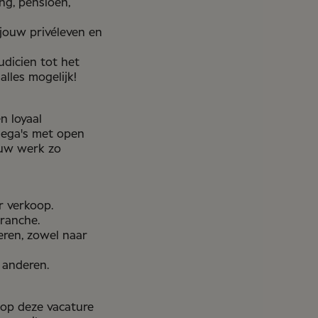
ng, pensioen,
 jouw privéleven en
dicien tot het
 alles mogelijk!
n loyaal
lega's met open
ouw werk zo
r verkoop.
branche.
eren, zowel naar
 anderen.
 op deze vacature