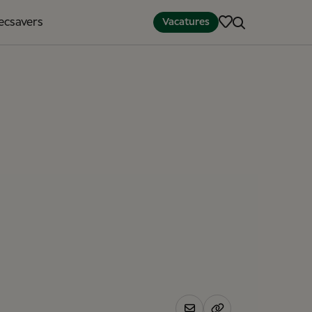
pecsavers
Vacatures