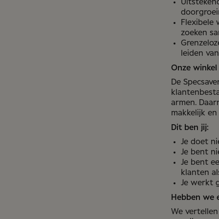
Uitsteken
doorgroei
Flexibele 
zoeken sa
Grenzeloz
leiden van
Onze winkel
De Specsaver
klantenbest
armen. Daar
makkelijk en
Dit ben jij:
Je doet ni
Je bent n
Je bent e
klanten als
Je werkt 
Hebben we e
We vertellen