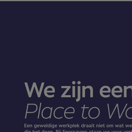
We zijn ee
Place to W
Een geweldige werkplek draait niet om wat w