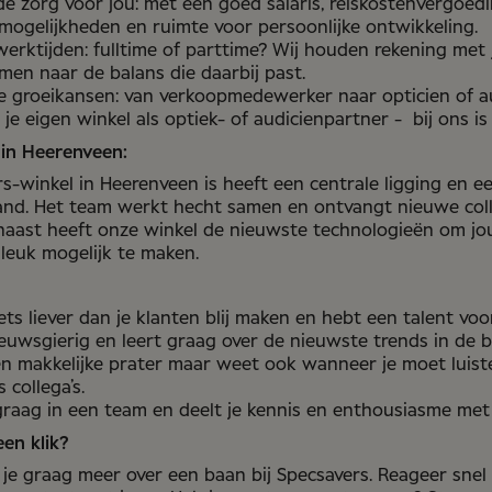
de zorg voor jou: met een goed salaris, reiskostenvergoedi
mogelijkheden en ruimte voor persoonlijke ontwikkeling.
werktijden: fulltime of parttime? Wij houden rekening met
men naar de balans die daarbij past.
e groeikansen: van verkoopmedewerker naar opticien of au
 je eigen winkel als optiek- of audicienpartner - bij ons is
 in Heerenveen:
s-winkel in Heerenveen is heeft een centrale ligging en ee
and. Het team werkt hecht samen en ontvangt nieuwe col
naast heeft onze winkel de nieuwste technologieën om j
 leuk mogelijk te maken.
ets liever dan je klanten blij maken en hebt een talent voo
ieuwsgierig en leert graag over de nieuwste trends in de 
en makkelijke prater maar weet ook wanneer je moet luist
 collega’s.
graag in een team en deelt je kennis en enthousiasme met
en klik?
 je graag meer over een baan bij Specsavers. Reageer snel