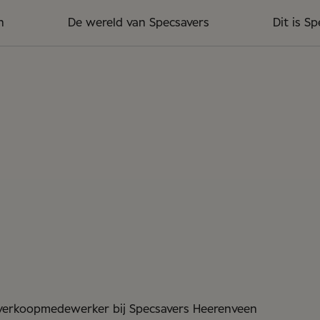
n
De wereld van Specsavers
Dit is S
 verkoopmedewerker bij Specsavers Heerenveen