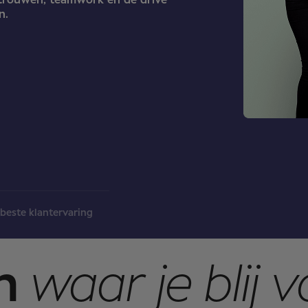
rtrouwen, teamwork en de drive
n.
beste klantervaring
an
waar je blij 