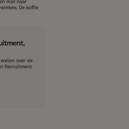
en mail naar
inkels. De koffie
uitment,
t weten over de
et Recruitment