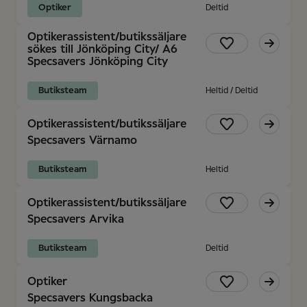
Optiker
Deltid
Optikerassistent/butikssäljare
sökes till Jönköping City/ A6
Specsavers Jönköping City
Butiksteam
Heltid / Deltid
Optikerassistent/butikssäljare
Specsavers Värnamo
Butiksteam
Heltid
Optikerassistent/butikssäljare
Specsavers Arvika
Butiksteam
Deltid
Optiker
Specsavers Kungsbacka