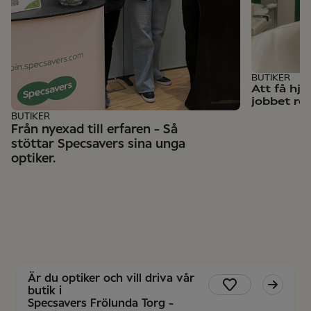
BUTIKER
Att få hj
jobbet rol
BUTIKER
Från nyexad till erfaren - Så
stöttar Specsavers sina unga
optiker.
Är du optiker och vill driva vår
butik i
Specsavers Frölunda Torg -