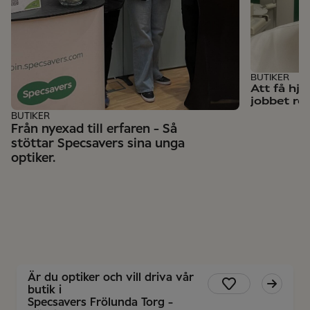
BUTIKER
Att få hj
jobbet rol
BUTIKER
Från nyexad till erfaren - Så
stöttar Specsavers sina unga
optiker.
Är du optiker och vill driva vår
butik i
Specsavers Frölunda Torg -