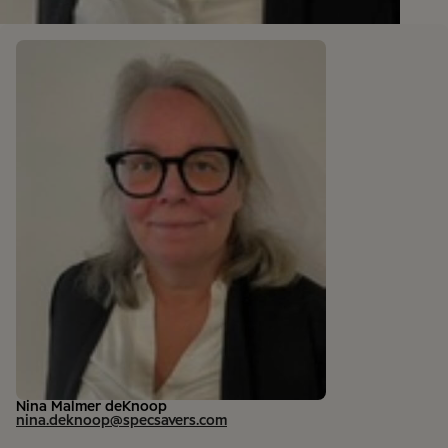
Nina Malmer deKnoop
nina.deknoop@specsavers.com