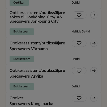
Optiker
Deltid
Optikerassistent/butikssäljare
sökes till Jönköping City/ A6
Specsavers Jönköping City
Butiksteam
Heltid / Deltid
Optikerassistent/butikssäljare
Specsavers Värnamo
Butiksteam
Heltid
Optikerassistent/butikssäljare
Specsavers Arvika
Butiksteam
Deltid
Optiker
Specsavers Kungsbacka