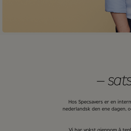
– sats
Hos Specsavers er en internas
nederlandsk den ene dagen, og
Vi har vokst gjennom å tenke