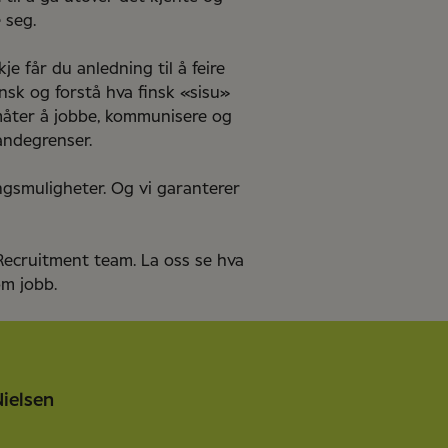
 seg.
e får du anledning til å feire
ansk og forstå hva finsk «sisu»
 måter å jobbe, kommunisere og
andegrenser.
ingsmuligheter. Og vi garanterer
 Recruitment team. La oss se hva
om jobb.
ielsen