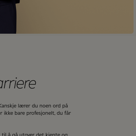
arriere
 Kanskje lærer du noen ord på
ikke bare profesjonelt, du får
til å gå utover det kjente og