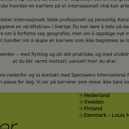
rske hvordan en karriere på et internasjonalt nivå kan arte
ber internasjonalt, både profesjonelt og personlig. Kanskj
oppleve en «kräftskiva» i Sverige. Du kan lære å telle på d
bare om å forflytte seg geografisk, men om å oppdage nye
et handler om å skape en karriere som ikke begrenses av l
 verden – med flytting og alt det praktiske, og med utvikl
at du blir varmt mottatt, uansett hvor du drar.
gene nedenfor og ta kontakt med Specsavers International
 passe for deg. Vi ser på karrierer som reiser, ikke bare s
Nederland
Sweden
Finland
Denmark - Louis N
er