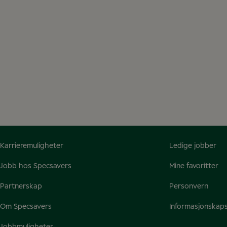
Karrieremuligheter
Ledige jobber
Jobb hos Specsavers
Mine favoritter
Partnerskap
Personvern
Om Specsavers
Informasjonskaps
Jobbmuligheter