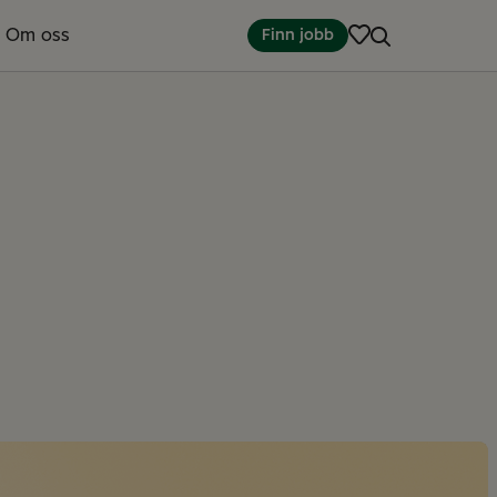
Om oss
Finn jobb