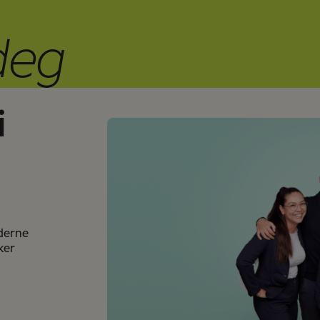
deg
i
derne
ker