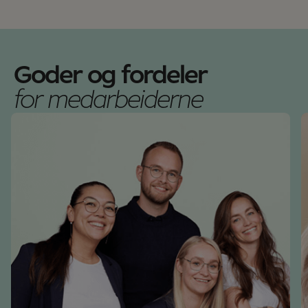
modell der optikere kan en mastergrad ved å jobbe
Med et Europeisk diplom har du nådd det høyeste
service på kontaktlinser alltid er på topp.
optikervirksomheten, med hovedvekt på tekniske
50 % og studere 50 % over 3 år. Da har du lønn under
nivået for autorisasjon som optiker i Europa. Studiet
Som Optical Dispenser er du en viktig støttespiller
produktkunnskaper.
studiene der du videreutvikler ferdighetene dine
gir deg videreutdanning innen tilpassing av avanserte
for partnere, kollegaer og kunder.
innen klinisk optometrisk praksis og lærer tilpasning
kontaktlinser, avansert okulær patologi og klinisk
Som Optical Dispenser er du en viktig støttespiller
av spesielle kontaktlinser.
praksis.
Goder og fordeler
for partnere, kollegaer og kunder.
Læs mere
for medarbeiderne