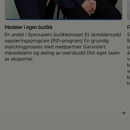
Medeier i egen butikk
F
En andel i Specsavers butikkonsept Et skreddersydd
S
opplæringsprogram (PiD-program) En grundig
f
matchingprosess med medpartner Garantert
u
månedslønn og deling av overskudd Ditt eget team
å
av eksperter.
v
b
v
b
h