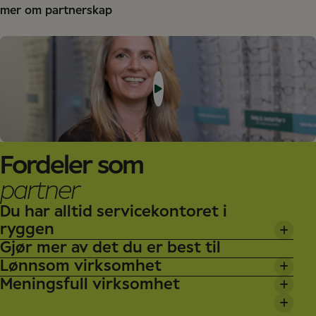
mer om partnerskap
Fordeler som
partner
Du har alltid servicekontoret i
ryggen
Gjør mer av det du er best til
Du får hjelp med administrative oppgaver som
Lønnsom virksomhet
markedsføring, IT, økonomi, rekruttering m.m., slik at
I butikkene våre har alle egne ansvarsområder.
Meningsfull virksomhet
du kan konsentrere deg om kundene og oppgavene
Optikerne konsentrerer seg om synsundersøkelser og
Vi kan love deg gode kommersielle arbeidsbetingelser.
dine.
kundenes øyehelse.
Du og medpartneren din eier butikken sammen, og