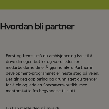
Bli med og del visjonen vår om å gjøre bedre øyehelse
dere deler overskuddet. Du vil normalt tjene inn
tilgjengelig for alle. Du får bidra til å hjelpe folk til å
investeringen du gjør på tre til fem år.
se godt og forbedre hverdagen deres. Dessuten er
Specsavers kåret til Norges tredje beste arbeidsplass
via
Great Place to Work
for andre året på rad!
Hvordan bli partner
Først og fremst må du ambisjoner og lyst til å
drive din egen butikk og være leder for
medarbeiderne dine. Å gjennomføre Partner in
development-programmet er neste steg på veien.
Det gir deg opplæring og grunnlaget du trenger
for å eie og lede en Specsavers-butikk, med
mentorstøtte fra begynnelse til slutt.
Du kan melde deg på hvis du