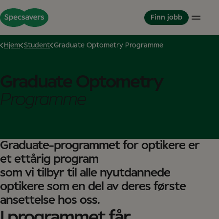
Finn jobb
Hjem
Student
Graduate Optometry Programme
Butikker
Jobbe hos Specsavers
Partnerskapsmodellen
Graduate Optometry
Optikere
Verdier
Partner in Development
Programme
Butikkteamet
Kollegaer
Om oss
Partnerskap
Utviklingsmuligheter
Dette er Specsavers
Internasjonal karriere
Mangfold og inkludering
Historier fra Specsavers
Student
Great Place to Work
Graduate-programmet for optikere er
Studenter og praksis
Studentkurs
et ettårig program
Graduate Program for Optikere
som vi tilbyr til alle nyutdannede
Servicekontor
optikere som en del av deres første
Servicekontor
ansettelse hos oss.
NESO
I programmet får