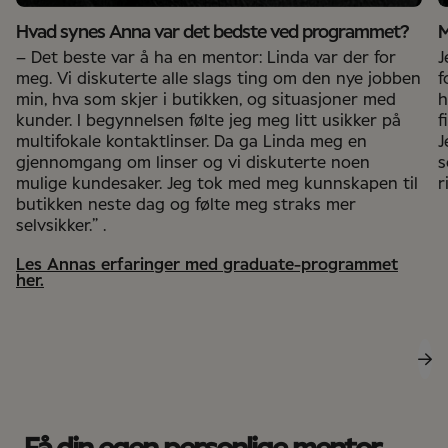
Hvad synes Anna var det bedste ved programmet?
M
– Det beste var å ha en mentor: Linda var der for
J
meg. Vi diskuterte alle slags ting om den nye jobben
f
min, hva som skjer i butikken, og situasjoner med
h
kunder. I begynnelsen følte jeg meg litt usikker på
f
multifokale kontaktlinser. Da ga Linda meg en
J
gjennomgang om linser og vi diskuterte noen
s
mulige kundesaker. Jeg tok med meg kunnskapen til
r
butikken neste dag og følte meg straks mer
selvsikker.” .
Les Annas erfaringer med graduate-programmet
her.