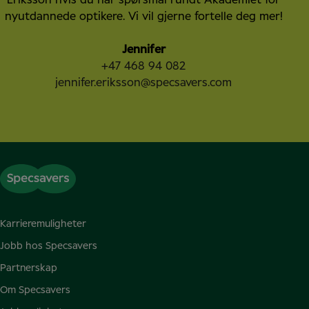
Eriksson hvis du har spørsmål rundt Akademiet for
nyutdannede optikere. Vi vil gjerne fortelle deg mer!
Jennifer
+47 468 94 082
jennifer.eriksson@specsavers.com
Karrieremuligheter
Jobb hos Specsavers
Partnerskap
Om Specsavers