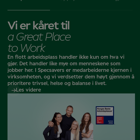
· kurs i optikk og detaljhandel
på ulike roller og fremtidig karriere. Kursene er
livet.
· et nettsamfunn for nyutdannede
tilpasset spesielt for optometristudenter, og gir deg
· et besøk til et produksjonsanlegg
Bli med på eventyret
en unik mulighet til å lære mer om både øyehelse og
det optiske yrket.
Vi er kåret til
Bli med i programmet
Registrer interesse
a Great Place
to Work
En flott arbeidsplass handler ikke kun om hva vi
gjør. Det handler like mye om menneskene som
jobber her. I Specsavers er medarbeiderne kjernen i
virksomheten, og vi verdsetter dem høyt gjennom å
prioritere trivsel, helse og balanse i livet.
Les videre