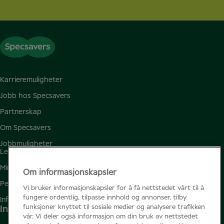
Karrieremuligheter
Jobb hos Specsavers
Partnerskap
Om Specsavers
Jobbmuligheter
Ledige jobber
Mine favoritter
Om informasjonskapsler
Personvern
Vi bruker informasjonskapsler for å få nettstedet vårt til å
fungere ordentlig, tilpasse innhold og annonser, tilby
Informasjonskapsler
funksjoner knyttet til sosiale medier og analysere trafikken
Instagram
vår. Vi deler også informasjon om din bruk av nettstedet