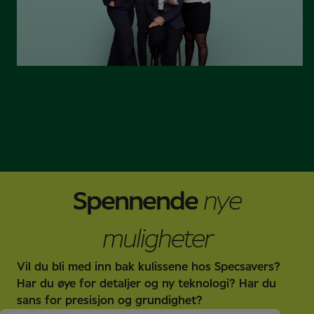
Spennende
nye
muligheter
Vil du bli med inn bak kulissene hos Specsavers?
Har du øye for detaljer og ny teknologi? Har du
sans for presisjon og grundighet?