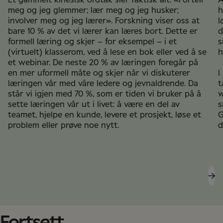
meg og jeg glemmer; lær meg og jeg husker;
h
involver meg og jeg lærer». Forskning viser oss at
l
bare 10 % av det vi lærer kan læres bort. Dette er
d
formell læring og skjer – for eksempel – i et
s
(virtuelt) klasserom, ved å lese en bok eller ved å se
h
et webinar. De neste 20 % av læringen foregår på
en mer uformell måte og skjer når vi diskuterer
I
læringen vår med våre ledere og jevnaldrende. Da
t
står vi igjen med 70 %, som er tiden vi bruker på å
w
sette læringen vår ut i livet: å være en del av
s
teamet, hjelpe en kunde, levere et prosjekt, løse et
G
problem eller prøve noe nytt.
d
Fortsett