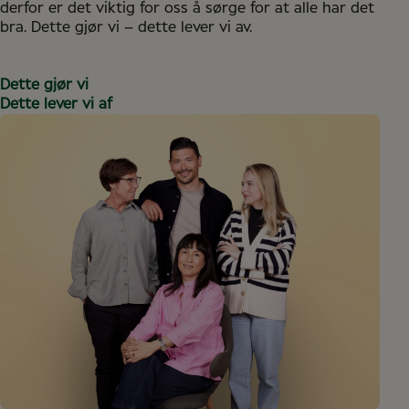
partnerforumet eller ved å støtte nye butikkpartnere
derfor er det viktig for oss å sørge for at alle har det
er bare noen få eksempler på alternativene. Vi har
som mentor.
bra. Dette gjør vi – dette lever vi av.
også et budsjett for ekstern opplæring ved behov.
Dette gjør vi
Dette lever vi af