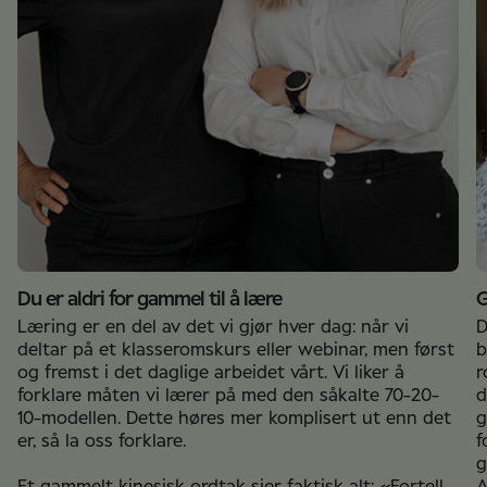
Du er aldri for gammel til å lære
G
Læring er en del av det vi gjør hver dag: når vi
D
deltar på et klasseromskurs eller webinar, men først
b
og fremst i det daglige arbeidet vårt. Vi liker å
r
forklare måten vi lærer på med den såkalte 70-20-
d
10-modellen. Dette høres mer komplisert ut enn det
g
er, så la oss forklare.
f
g
Et gammelt kinesisk ordtak sier faktisk alt: «Fortell
A