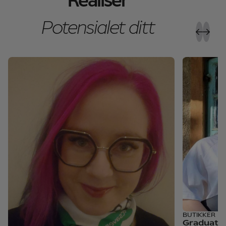
Realiser
Potensialet ditt
BUTIKKER
Graduate