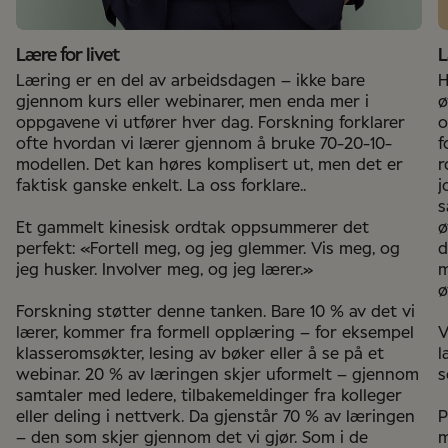
Lære for livet
L
Læring er en del av arbeidsdagen – ikke bare
H
gjennom kurs eller webinarer, men enda mer i
ø
oppgavene vi utfører hver dag. Forskning forklarer
o
ofte hvordan vi lærer gjennom å bruke 70-20-10-
f
modellen. Det kan høres komplisert ut, men det er
r
faktisk ganske enkelt. La oss forklare..
j
s
Et gammelt kinesisk ordtak oppsummerer det
ø
perfekt: «Fortell meg, og jeg glemmer. Vis meg, og
d
jeg husker. Involver meg, og jeg lærer.»
m
ø
Forskning støtter denne tanken. Bare 10 % av det vi
lærer, kommer fra formell opplæring ­– for eksempel
V
klasseromsøkter, lesing av bøker eller å se på et
l
webinar. 20 % av læringen skjer uformelt – gjennom
s
samtaler med ledere, tilbakemeldinger fra kolleger
eller deling i nettverk. Da gjenstår 70 % av læringen
P
– den som skjer gjennom det vi gjør. Som i de
m