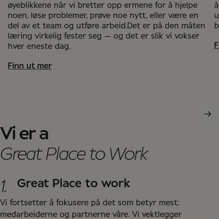
øyeblikkene når vi bretter opp ermene for å hjelpe
å
noen, løse problemer, prøve noe nytt, eller være en
u
del av et team og utføre arbeid.Det er på den måten
b
læring virkelig fester seg — og det er slik vi vokser
F
hver eneste dag.
Finn ut mer
Vi er a
Great Place to Work
1.
Great Place to work
Vi fortsetter å fokusere på det som betyr mest:
medarbeiderne og partnerne våre. Vi vektlegger