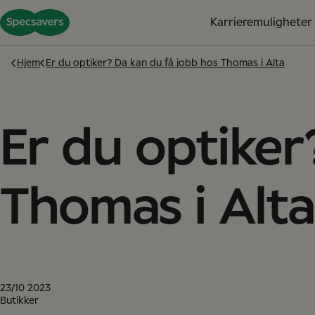
Karrieremuligheter
Hjem
Er du optiker? Da kan du få jobb hos Thomas i Alta
Er du optiker
Thomas i Alta
23/10 2023
Butikker