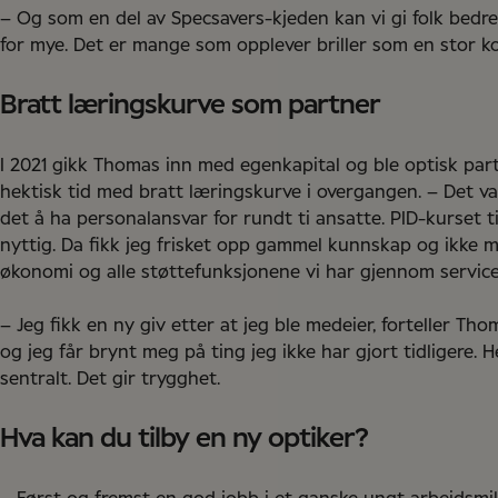
– Og som en del av Specsavers-kjeden kan vi gi folk bedre
for mye. Det er mange som opplever briller som en stor ko
Bratt læringskurve som partner
I 2021 gikk Thomas inn med egenkapital og ble optisk part
hektisk tid med bratt læringskurve i overgangen. – Det var
det å ha personalansvar for rundt ti ansatte. PID-kurset t
nyttig. Da fikk jeg frisket opp gammel kunnskap og ikke m
økonomi og alle støttefunksjonene vi har gjennom service
– Jeg fikk en ny giv etter at jeg ble medeier, forteller Th
og jeg får brynt meg på ting jeg ikke har gjort tidligere. 
sentralt. Det gir trygghet.
Hva kan du tilby en ny optiker?