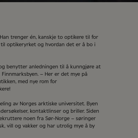
an trenger én, kanskje to optikere til for
il optikeryrket og hvordan det er å bo i
g benytter anledningen til å kunngjøre at
 i Finnmarksbyen. – Her er det mye på
utikken, med nye rom for
kere!
ling av Norges arktiske universitet. Byen
rsøkelser, kontaktlinser og briller. Siden
rekruttere noen fra Sør-Norge – søringer
k, vill og vakker og har utrolig mye å by