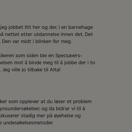
så jeg jobbet litt her og der, i en barnehage
 på nettet etter utdannelse innen det. Det
Den var midt i blinken for meg.
ptikeren som siden ble en Specsavers-
elsen mot å binde meg til å jobbe der i to
Jeg ville jo tilbake til Alta!
ker som opplever at du løser et problem
nsundersøkelser, og da bidrar vi til å
s fokuserer stadig mer på øyehelse og
te undesøkelsesmetoder.