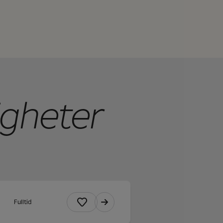
igheter
Fulltid