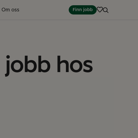
Om oss
Finn jobb
å jobb hos