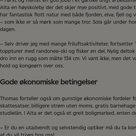
– Først og fremst en god jobb i et ganske ungt arbeidsmil
Alta en høyskoleby der det skjer mye positivt, med gode til
har fantastisk flott natur med både fjorden, elva, fjell og
– som ikke er så mørk som mange tror. Sola går under hor
dagen.
– Selv driver jeg med mange friluftsaktiviteter, fortsetter T
toppturer med randonee-ski og fisker en del. Nylig deltok j
dro inn en rugg som målte 134 cm. Vi vant ikke, men det 
hold og kongeørn over oss.
Gode økonomiske betingelser
Thomas forteller også om gunstige økonomiske fordeler for
skattesatser, billigere strøm uten moms, gratis barnehage
studielån. I Alta er det også et greit boligmarked, enten du v
– Er du en utadvendt og selvstendig optiker må du ta kon
at du vil trives hos oss!