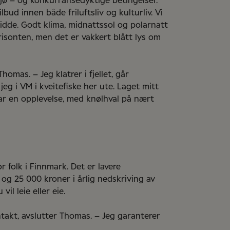
jø ­– og konkurransedyktige betingelser.
bud innen både friluftsliv og kulturliv. Vi
 vidde. Godt klima, midnattssol og polarnatt
isonten, men det er vakkert blått lys om
homas. – Jeg klatrer i fjellet, går
eg i VM i kveitefiske her ute. Laget mitt
var en opplevelse, med knølhval på nært
 folk i Finnmark. Det er lavere
 og 25 000 kroner i årlig nedskriving av
il leie eller eie.
takt, avslutter Thomas. – Jeg garanterer