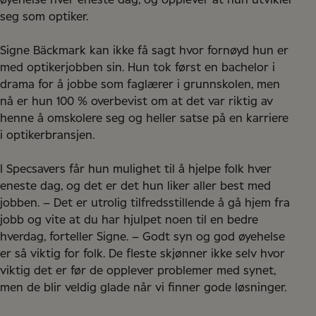
øyehelse hver eneste dag, og opplever at hun utvikler
seg som optiker.
Signe Bäckmark kan ikke få sagt hvor fornøyd hun er
med optikerjobben sin. Hun tok først en bachelor i
drama for å jobbe som faglærer i grunnskolen, men
nå er hun 100 % overbevist om at det var riktig av
henne å omskolere seg og heller satse på en karriere
i optikerbransjen.
I Specsavers får hun mulighet til å hjelpe folk hver
eneste dag, og det er det hun liker aller best med
jobben. – Det er utrolig tilfredsstillende å gå hjem fra
jobb og vite at du har hjulpet noen til en bedre
hverdag, forteller Signe. – Godt syn og god øyehelse
er så viktig for folk. De fleste skjønner ikke selv hvor
viktig det er før de opplever problemer med synet,
men de blir veldig glade når vi finner gode løsninger.