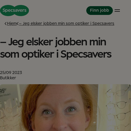
Finn jobb
Hjem
– Jeg elsker jobben min som optiker i Specsavers
– Jeg elsker jobben min
Butikker
Jobbe hos Specsavers
Partnerskapsmodellen
Optikere
Verdier
Partner in Development
som optiker i Specsavers
Butikkteamet
Kollegaer
Om oss
Partnerskap
Utviklingsmuligheter
Dette er Specsavers
Internasjonal karriere
Mangfold og inkludering
25/09 2023
Historier fra Specsavers
Student
Great Place to Work
Butikker
Studenter og praksis
Studentkurs
Graduate Program for Optikere
Servicekontor
Servicekontor
NESO