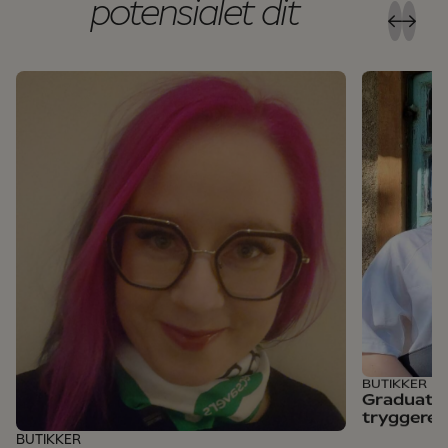
potensialet dit
BUTIKKER
Graduate
tryggere 
BUTIKKER