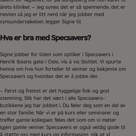
talent for fagfeltet, for på Kongsberg ble hun kåret til
årets kliniker. – Jeg synes det er så spennende, det er
nesten så jeg er litt nerd når jeg jobber med
synsundersøkelser, legger Signe til.
Hva er bra med Specsavers?
Signe jobber for tiden som optiker i Specsavers i
Henrik Ibsens gate i Oslo, vis á vis Slottet. Vi spurte
henne om hva hun forteller til venner og bekjente om
Specsavers og hvordan det er å jobbe der.
– Først og fremst er det hyggelige folk og god
stemning. Slik har det vært i alle Specsavers-
butikkene jeg har jobbet i. Du føler deg som en del av
en stor familie. Når vi er på kurs eller seminarer og
treffer gamle kollegaer, føles det som om vi møter
igjen gamle venner. Specsavers er også veldig gode til
å støtte oss med kurs og informasjon, slik at vi